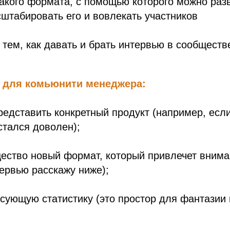
такого формата, с помощью которого можно раз
штабировать его и вовлекать участников
с тем, как давать и брать интервью в сообществ
 для комьюнити менеджера:
представить конкретный продукт (например, есл
стался доволен);
щество новый формат, который привлечет вним
ервью расскажу ниже);
есующую статистику (это простор для фантазии