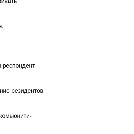
вивать
е.
и респондент
ание резидентов
 комьюнити-