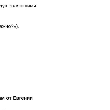
оодушевляющими
ажно?»).
ам от Евгении