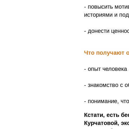
- повысить мот
историями и под
- донести ценно
Что получают о
- опыт человека 
- знакомство с 
- понимание, чт
Кстати, есть б
Курчатовой, эк