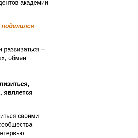
дентов академии
 поделился
и развиваться –
ах, обмен
лизиться,
, является
литься своими
 сообщества
интервью