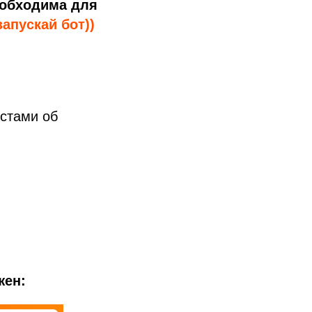
еобходима для
апускай бот))
остами об
жен: