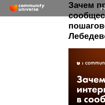
Зачем п
уч
сообщест
пошагов
Лебедев