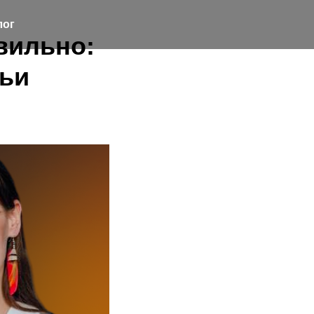
лог
вильно:
льи