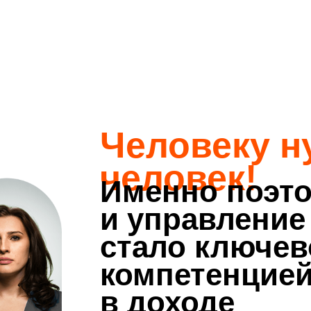
Человеку н
человек!
Именно поэто
и управление
стало ключев
компетенцией
в доходе