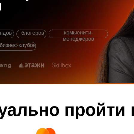
и
комьюнити-
ндов
блогеров
менеджеров
бизнес-клубов
уально пройти 