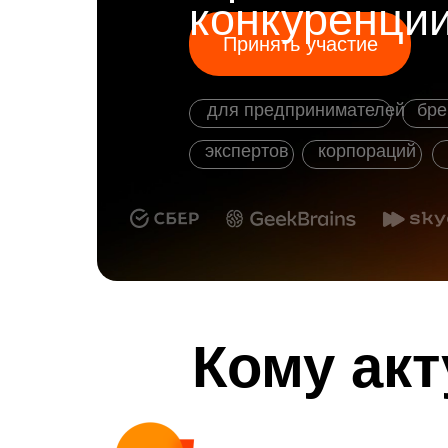
конкуренци
Принять участие
для предпринимателей
бре
экспертов
корпораций
Кому акт