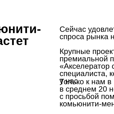
юнити-
Сейчас удовле
спроса рынка 
астет
Крупные проек
премиальной 
«Акселератор 
специалиста, 
у нас
Только к нам 
в среднем 20 
с просьбой по
комьюнити-ме