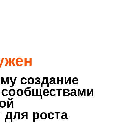
ужен
му создание
 сообществами
ой
 для роста