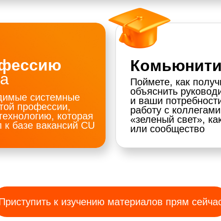
офессию
Комьюнити
а
Поймете, как получ
объяснить руковод
одимые системные
и ваши потребности
этой профессии,
работу с коллегами
технологию, которая
«зеленый свет», как
п к базе вакансий CU
или сообщество
Приступить к изучению материалов прям сейча