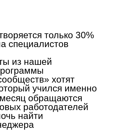
творяется только 30%
на специалистов
ты из нашей
программы
сообществ» хотят
который учился именно
в месяц обращаются
новых работодателей
мочь найти
неджера