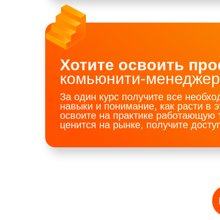
Хотите освоить пр
комьюнити-менеджер
За один курс получите все необх
навыки и понимание, как расти в 
освоите на практике работающую 
ценится на рынке, получите досту