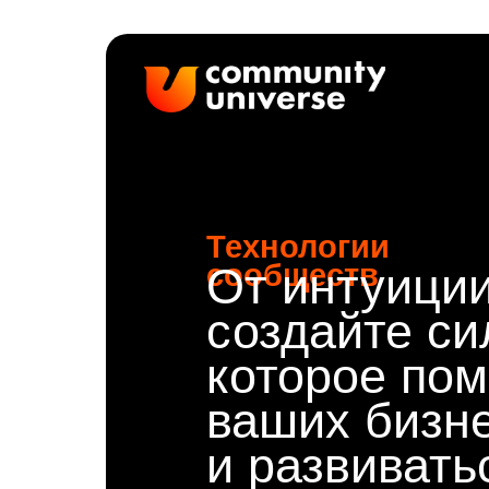
Технологии
сообществ
От интуиции
создайте си
которое пом
ваших бизн
и развивать