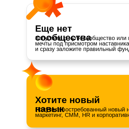
Еще нет
сообщества
Запустите с нуля сообщество или 
мечты под присмотром наставник
и сразу заложите правильный фу
Хотите новый
навык
Получите востребованный новый н
маркетинг, СММ, HR и корпоративн