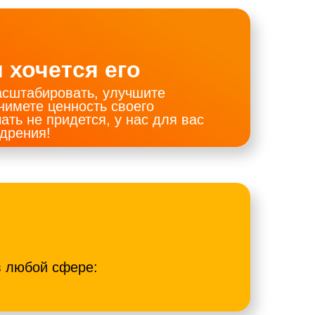
 хочется его
асштабировать, улучшите
нимете ценность своего
ать не придется, у нас для вас
дрения!
в любой сфере: