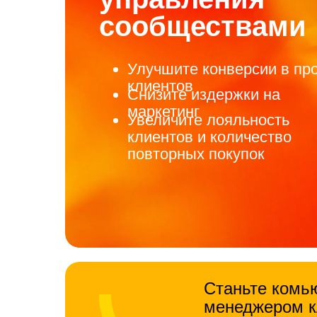
сообществами
Улучшите конверсии в пр
клиентов
Снизите издержки на
маркетинг
Увеличите лояльность
клиентов и количество
повторных покупок
Станьте комь
менеджером к