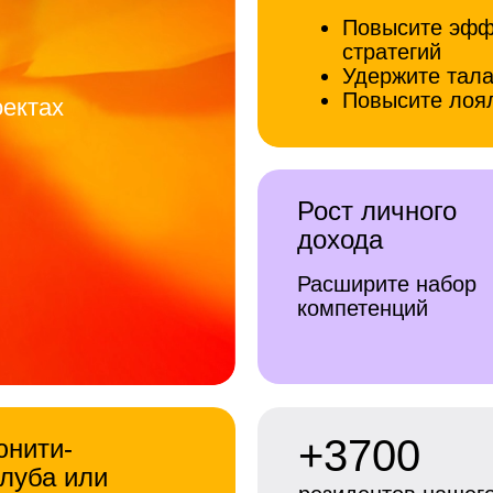
Повысите эфф
стратегий
Удержите тала
Повысите лоял
оектах
Рост личного
дохода
Расширите набор
компетенций
+3700
юнити-
луба или