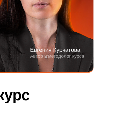
Евгения Курчатова
Автор и методолог курса
курс