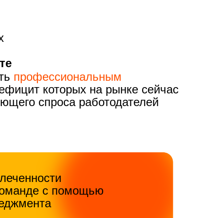
х
те
ть
профессиональным
ефицит которых на рынке сейчас
ующего спроса работодателей
леченности
команде с помощью
еджмента